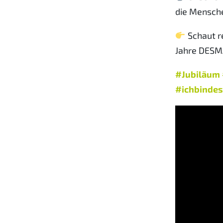
die Mensche
Schaut re
Jahre DESM
#Jubiläum
#ichbinde