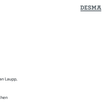
an Laupp,
chen