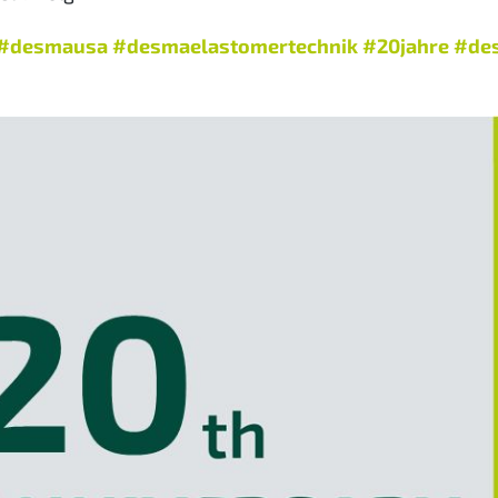
#desmausa
#desmaelastomertechnik
#20jahre
#de